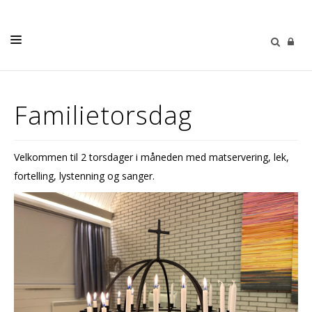
DÅP - VIGSEL - GRAVFERD
Familietorsdag
KONFIRMASJON
BARN OG UNGE
Velkommen til 2 torsdager i måneden med matservering, lek,
DIAKONI
fortelling, lystenning og sanger.
OM OSS