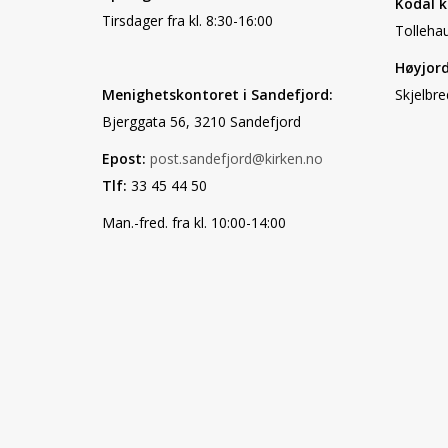
Kodal k
Tirsdager fra kl. 8:30-16:00
Tolleha
Høyjord
Menighetskontoret i Sandefjord:
Skjelbr
Bjerggata 56, 3210 Sandefjord
Epost:
post.sandefjord@kirken.no
Tlf:
33 45 44 50
Man.-fred. fra kl. 10:00-14:00