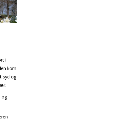
t i
siden kom
ot syd og
vær.
r og
eren