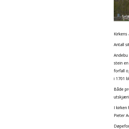
Kirkens
Antall s
Andebu k
stein en
forfall 
i 1701 b
Både pre
utskjæri
I kirken
Pieter A
Døpefont