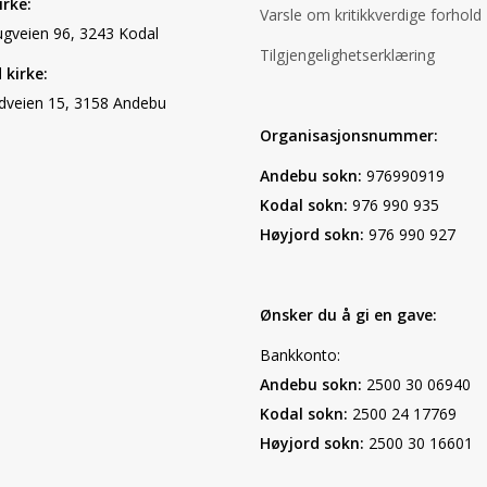
irke:
Varsle om kritikkverdige forhold
ugveien 96, 3243 Kodal
Tilgjengelighetserklæring
 kirke:
edveien 15, 3158 Andebu
Organisasjonsnummer:
Andebu sokn:
976990919
Kodal sokn:
976 990 935
Høyjord sokn:
976 990 927
Ønsker du å gi en gave:
Bankkonto:
Andebu sokn:
2500 30 06940
Kodal sokn:
2500 24 17769
Høyjord sokn:
2500 30 16601