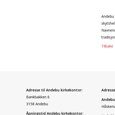
Andebu k
skytshel
Navnene 
tradisjon
Tilbake
Adresse til Andebu kirkekontor:
Adresse
Bankbakken 6
Andebu 
3158 Andebu
Håskenv
Åpningstid Andebu kirkekontor: