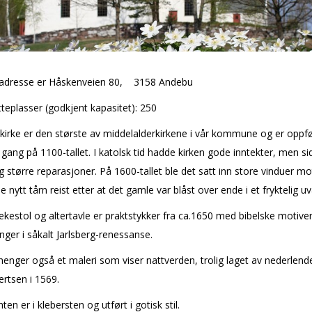
 adresse er Håskenveien 80, 3158 Andebu
itteplasser (godkjent kapasitet): 250
irke er den største av middelalderkirkene i vår kommune og er oppfør
 gang på 1100-tallet. I katolsk tid hadde kirken gode inntekter, men 
og større reparasjoner. På 1600-tallet ble det satt inn store vinduer m
le nytt tårn reist etter at det gamle var blåst over ende i et fryktelig u
kestol og altertavle er praktstykker fra ca.1650 med bibelske motive
nger i såkalt Jarlsberg-renessanse.
 henger også et maleri som viser nattverden, trolig laget av nederlend
ertsen i 1569.
en er i klebersten og utført i gotisk stil.